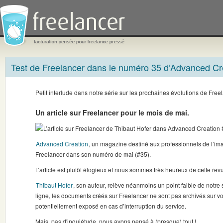
Prénom
Test de Freelancer dans le numéro 35 d’Advanced Cr
du
président
de
la
Petit interlude dans notre série sur les prochaines évolutions de Free
République
Française,
Un article sur Freelancer pour le mois de mai.
XXXX
Sarkozy
Ce champs sert à bloquer les robots qui postent des
Advanced Creation
, un magazine destiné aux professionnels de l’ima
publicités
Freelancer dans son numéro de mai (#35).
L’article est plutôt élogieux et nous sommes très heureux de cette revu
Thibaut Hofer
, son auteur, relève néanmoins un point faible de notre 
ligne, les documents créés sur Freelancer ne sont pas archivés sur vot
potentiellement exposé en cas d’interruption du service.
Mais, pas d'inquiétude, nous avons pensé à (presque) tout !