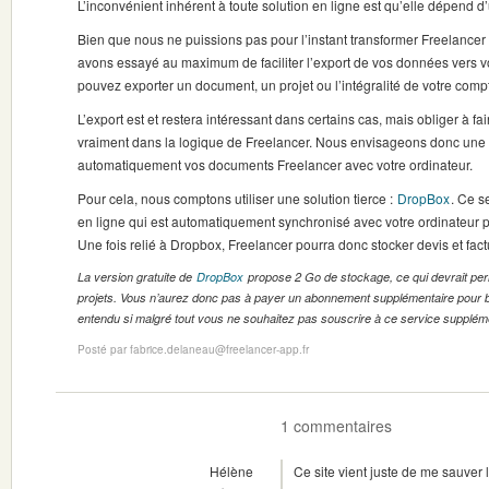
L’inconvénient inhérent à toute solution en ligne est qu’elle dépend d
Bien que nous ne puissions pas pour l’instant transformer Freelancer
avons essayé au maximum de faciliter l’export de vos données vers vo
pouvez exporter un document, un projet ou l’intégralité de votre comp
L’export est et restera intéressant dans certains cas, mais obliger à fa
vraiment dans la logique de Freelancer. Nous envisageons donc une 
automatiquement vos documents Freelancer avec votre ordinateur.
Pour cela, nous comptons utiliser une solution tierce :
DropBox
. Ce s
en ligne qui est automatiquement synchronisé avec votre ordinateur par
Une fois relié à Dropbox, Freelancer pourra donc stocker devis et fact
La version gratuite de
DropBox
propose 2 Go de stockage, ce qui devrait per
projets. Vous n’aurez donc pas à payer un abonnement supplémentaire pour bé
entendu si malgré tout vous ne souhaitez pas souscrire à ce service suppléme
Posté par fabrice.delaneau@freelancer-app.fr
1 commentaires
Hélène
Ce site vient juste de me sauver l