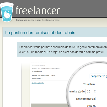
Prénom
La gestion des remises et des rabais
du
président
de
la
Freelancer vous permet désormais de faire un geste commercial en
République
Française,
client ou un rabais si un projet ne s’est pas déroulé comme prévu.
XXXX
Sarkozy
Ce champs sert à bloquer les robots qui postent des
publicités